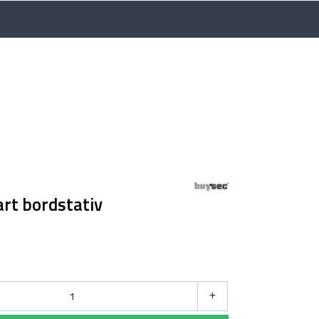
Language
My account
Info centre
art bordstativ
+