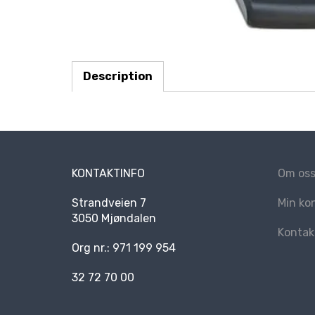
Description
KONTAKTINFO
Om os
Strandveien 7
Min ko
3050 Mjøndalen
Kontak
Org nr.: 971 199 954
32 72 70 00