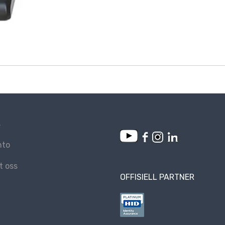
s
nto
t oss
OFFISIELL PARTNER