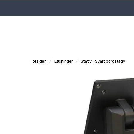
|
|
Logg inn
Tidligere ordre
Support
Forsiden
Løsninger
Stativ - Svart bordstativ