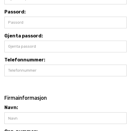
R
K
Passord:
E
D
E
R
Gjenta passord:
N
Y
Telefonnummer:
H
E
T
E
R
Firmainformasjon
Navn: