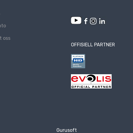
s
nto
t oss
OFFISIELL PARTNER
Gurusoft