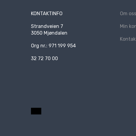
KONTAKTINFO
Om os
Strandveien 7
Min ko
3050 Mjøndalen
Kontak
Org nr.: 971 199 954
32 72 70 00