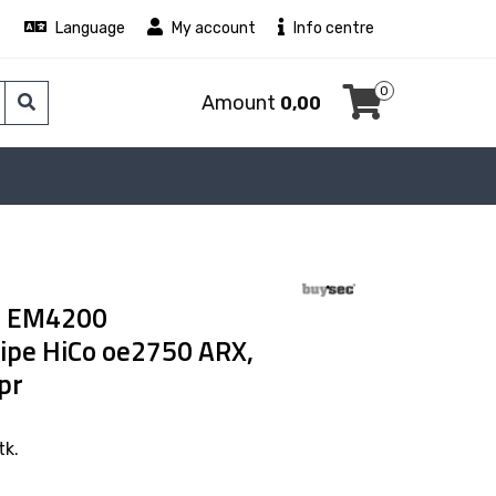
Language
My account
Info centre
0
Amount
0,00
 - EM4200
ipe HiCo oe2750 ARX,
pr
tk.