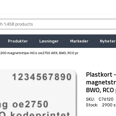
Produkter
Løsninger
Markeder
Nyheter
4200 magnetstripe HiCo oe2750 ARX, BWO, RCO pr
Plastkort
magnetstr
BWO, RCO 
SKU:
C76120
Stock:
2900 s