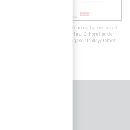
BUYSEC kan printe og kode kortene og tar oss av all
håntering til du har mottatt kortet. ID-koret er da
ferdig konfigurert til ditt adgangskontrollsystemet.
KONTAKTINFO
Strandveien 7
3050 Mjøndalen
Org nr.: 971 199 954