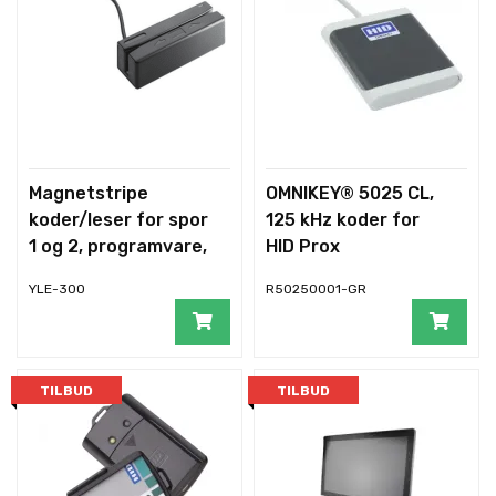
Magnetstripe
OMNIKEY® 5025 CL,
koder/leser for spor
125 kHz koder for
1 og 2, programvare,
HID Prox
USB
YLE-300
R50250001-GR
TILBUD
TILBUD