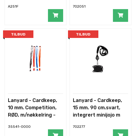
karabink
s
A251F
702051
TILBUD
TILBUD
Lanyard - Cardkeep,
Lanyard - Cardkeep,
10 mm. Competition,
15 mm. 90 cm.svart,
RØD, m/nøkkelring -
integrert minijojo m
35541-0000
702277