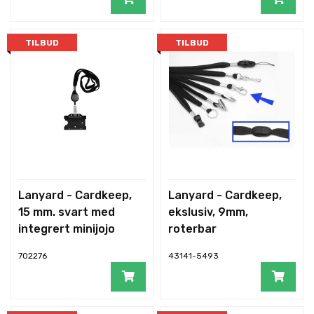
TILBUD
TILBUD
Lanyard - Cardkeep,
Lanyard - Cardkeep,
15 mm. svart med
ekslusiv, 9mm,
integrert minijojo
roterbar
m/st
krok(droppe), si
702276
43141-5493