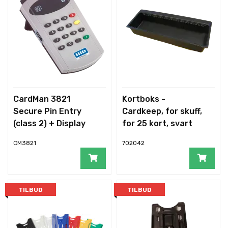
CardMan 3821
Kortboks -
Secure Pin Entry
Cardkeep, for skuff,
(class 2) + Display
for 25 kort, svart
CM3821
702042
TILBUD
TILBUD