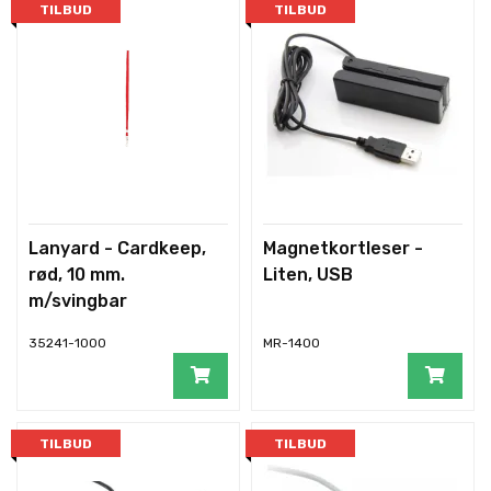
TILBUD
TILBUD
Lanyard - Cardkeep,
Magnetkortleser -
rød, 10 mm.
Liten, USB
m/svingbar
enkelkrok
35241-1000
MR-1400
TILBUD
TILBUD