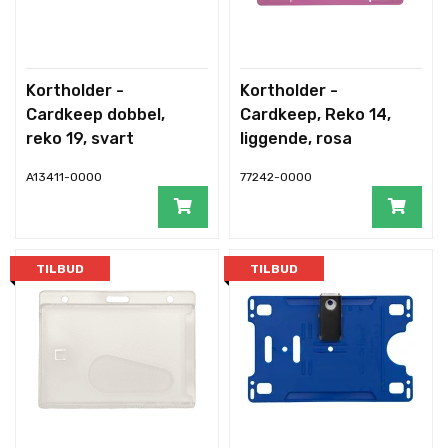
Kortholder -
Kortholder -
Cardkeep dobbel,
Cardkeep, Reko 14,
reko 19, svart
liggende, rosa
m/krok og tupp
A13411-0000
77242-0000
TILBUD
TILBUD