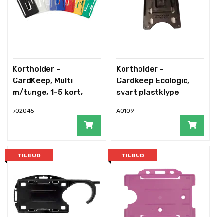
Kortholder -
Kortholder -
CardKeep, Multi
Cardkeep Ecologic,
m/tunge, 1-5 kort,
svart plastklype
hvit
702045
A0109
TILBUD
TILBUD