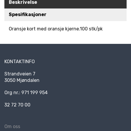
Beskrivelse
R
K
Spesifikasjoner
E
D
E
Oransje kort med oransje kjerne.100 stk/pk
R
N
Y
KONTAKTINFO
H
E
Strandveien 7
T
3050 Mjøndalen
E
R
Org nr.: 971 199 954
32 72 70 00
Om oss