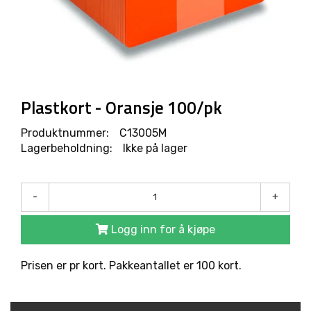
R
O
D
U
K
T
E
R
Plastkort - Oransje 100/pk
Produktnummer:
C13005M
L
Lagerbeholdning:
Ikke på lager
Ø
S
N
-
+
I
N
G
Logg inn for å kjøpe
E
R
Prisen er pr kort. Pakkeantallet er 100 kort.
M
A