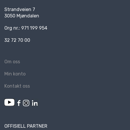
R
Strandveien 7
K
3050 Mjøndalen
E
D
E
Org nr.: 971 199 954
R
32 72 70 00
N
Y
Om oss
H
E
Min konto
T
E
Kontakt oss
R
OFFISIELL PARTNER