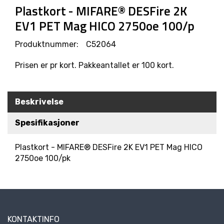
R
Plastkort - MIFARE® DESFire 2K
O
EV1 PET Mag HICO 2750oe 100/p
D
U
K
Produktnummer:
C52064
T
E
Prisen er pr kort. Pakkeantallet er 100 kort.
R
Beskrivelse
L
Ø
Spesifikasjoner
S
N
I
Plastkort - MIFARE® DESFire 2K EV1 PET Mag HICO
N
2750oe 100/pk
G
E
R
M
KONTAKTINFO
A