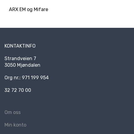
R
ARX EM og Mifare
K
E
D
E
R
KONTAKTINFO
N
Strandveien 7
Y
3050 Mjøndalen
H
E
T
Org nr.: 971 199 954
E
R
32 72 70 00
Om oss
Min konto