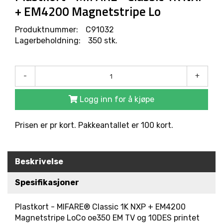
R
+ EM4200 Magnetstripe Lo
O
D
Produktnummer:
C91032
U
Lagerbeholdning:
350 stk.
K
T
E
R
-
+
Logg inn for å kjøpe
L
Ø
S
Prisen er pr kort. Pakkeantallet er 100 kort.
N
I
N
G
Beskrivelse
E
R
Spesifikasjoner
Plastkort - MIFARE® Classic 1K NXP + EM4200
M
Magnetstripe LoCo oe350 EM TV og 10DES printet
A