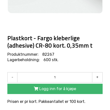
R
O
D
U
K
T
E
R
Plastkort - Fargo kleberlige
(adhesive) CR-80 kort. 0,35mm t
L
Produktnummer:
82267
Ø
Lagerbeholdning:
600 stk.
S
N
I
N
-
+
G
E
R
Logg inn for å kjøpe
Prisen er pr kort. Pakkeantallet er 100 kort.
M
A