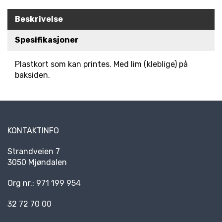
R
Beskrivelse
K
E
D
Spesifikasjoner
E
R
Plastkort som kan printes. Med lim (kleblige) på
baksiden.
N
Y
H
E
T
KONTAKTINFO
E
R
Strandveien 7
3050 Mjøndalen
Org nr.: 971 199 954
32 72 70 00