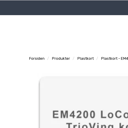
|
|
Logg inn
Tidligere ordre
Support
Forsiden
Produkter
Plastkort
Plastkort - E