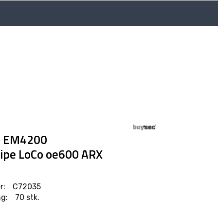
Language
Min side
Infosenter
 - EM4200
ipe LoCo oe600 ARX
r:
C72035
g:
70 stk.