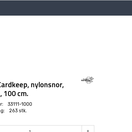
Language
Min side
Infosenter
Cardkeep, nylonsnor,
t, 100 cm.
r:
33111-1000
g:
263 stk.
+