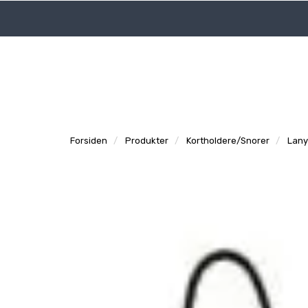
|
|
Logg inn
Tidligere ordre
Support
Forsiden
Produkter
Kortholdere/Snorer
Lany