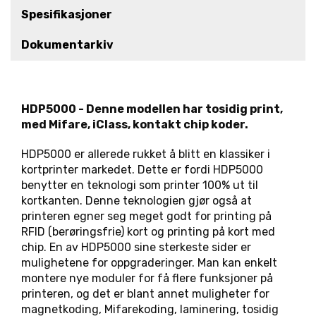
R
Spesifikasjoner
K
E
Dokumentarkiv
D
E
R
HDP5000 - Denne modellen har tosidig print,
med Mifare, iClass, kontakt chip koder.
N
Y
HDP5000 er allerede rukket å blitt en klassiker i
H
kortprinter markedet. Dette er fordi HDP5000
E
T
benytter en teknologi som printer 100% ut til
E
kortkanten. Denne teknologien gjør også at
R
printeren egner seg meget godt for printing på
RFID (berøringsfrie) kort og printing på kort med
chip. En av HDP5000 sine sterkeste sider er
mulighetene for oppgraderinger. Man kan enkelt
montere nye moduler for få flere funksjoner på
printeren, og det er blant annet muligheter for
magnetkoding, Mifarekoding, laminering, tosidig