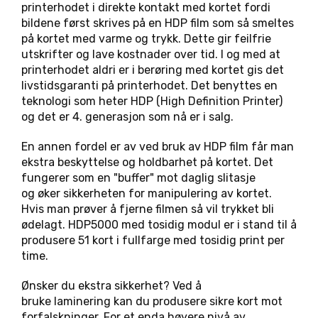
printerhodet i direkte kontakt med kortet fordi
bildene først skrives på en HDP film som så smeltes
på kortet med varme og trykk. Dette gir feilfrie
utskrifter og lave kostnader over tid. I og med at
printerhodet aldri er i berøring med kortet gis det
livstidsgaranti på printerhodet. Det benyttes en
teknologi som heter HDP (High Definition Printer)
og det er 4. generasjon som nå er i salg.
En annen fordel er av ved bruk av HDP film får man
ekstra beskyttelse og holdbarhet på kortet. Det
fungerer som en "buffer" mot daglig slitasje
og øker sikkerheten for manipulering av kortet.
Hvis man prøver å fjerne filmen så vil trykket bli
ødelagt. HDP5000 med tosidig modul er i stand til å
produsere 51 kort i fullfarge med tosidig print per
time.
Ønsker du ekstra sikkerhet? Ved å
bruke laminering kan du produsere sikre kort mot
forfalskninger. For et enda høyere nivå av