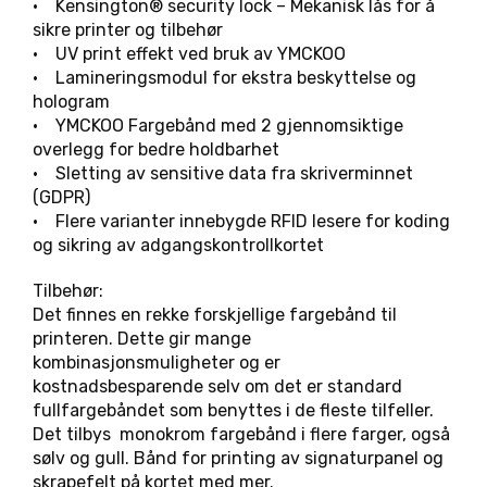
• Kensington® security lock – Mekanisk lås for å
sikre printer og tilbehør
• UV print effekt ved bruk av YMCKOO
• Lamineringsmodul for ekstra beskyttelse og
hologram
• YMCKOO Fargebånd med 2 gjennomsiktige
overlegg for bedre holdbarhet
• Sletting av sensitive data fra skriverminnet
(GDPR)
• Flere varianter innebygde RFID lesere for koding
og sikring av adgangskontrollkortet
Tilbehør:
Det finnes en rekke forskjellige fargebånd til
printeren. Dette gir mange
kombinasjonsmuligheter og er
kostnadsbesparende selv om det er standard
fullfargebåndet som benyttes i de fleste tilfeller.
Det tilbys monokrom fargebånd i flere farger, også
sølv og gull. Bånd for printing av signaturpanel og
skrapefelt på kortet med mer.