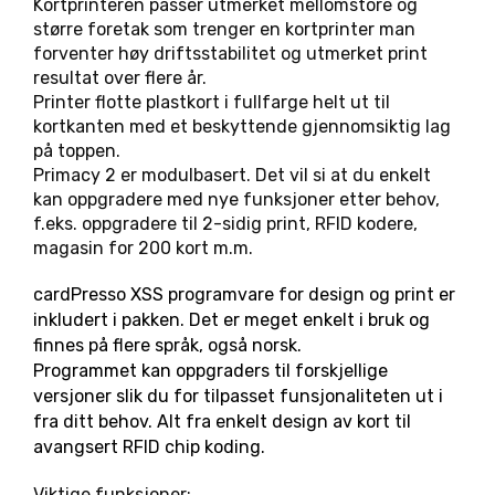
Kortprinteren passer utmerket mellomstore og
større foretak som trenger en kortprinter man
forventer høy driftsstabilitet og utmerket print
resultat over flere år.
Printer flotte plastkort i fullfarge helt ut til
kortkanten med et beskyttende gjennomsiktig lag
på toppen.
Primacy 2 er modulbasert. Det vil si at du enkelt
kan oppgradere med nye funksjoner etter behov,
f.eks. oppgradere til 2-sidig print, RFID kodere,
magasin for 200 kort m.m.
cardPresso XSS programvare for design og print er
inkludert i pakken. Det er meget enkelt i bruk og
finnes på flere språk, også norsk.
Programmet kan oppgraders til forskjellige
versjoner slik du for tilpasset funsjonaliteten ut i
fra ditt behov. Alt fra enkelt design av kort til
avangsert RFID chip koding.
Viktige funksjoner: