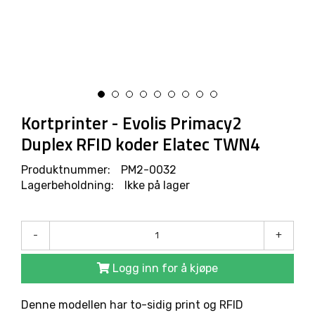
R
O
D
U
K
T
E
R
Kortprinter - Evolis Primacy2
Duplex RFID koder Elatec TWN4
L
Ø
Produktnummer:
PM2-0032
S
Lagerbeholdning:
Ikke på lager
N
I
N
G
-
+
E
R
Logg inn for å kjøpe
M
Denne modellen har to-sidig print og RFID
A