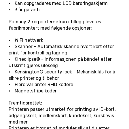
• Kan oppgraderes med LCD berøringsskjerm
• 3 år garanti
Primacy 2 korprinterne kan i tillegg leveres
fabrikmontert med følgende opsjoner:
• WiFi nettverk
• Skanner – Automatisk skanne hvert kort etter
print for kontroll og lagring
• Kineclipse® - Informasjonen på båndet etter
utskrift gjøres uleselig
• Kensington® security lock – Mekanisk lås for å
sikre printer og tilbehør
• Flere varianter RFID kodere
• Magnetstripe koder
Fremtidsrettet:
Printeren passer utmerket for printing av ID-kort,
adgangskort, medlemskort, kundekort, kursbevis
med mer.
Printeren er bygget på moduler slik at du etter