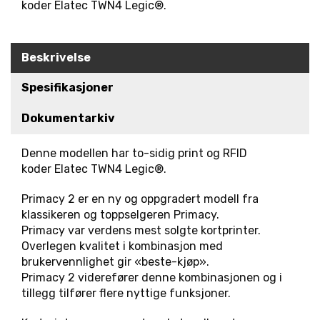
koder Elatec TWN4 Legic®.
R
K
E
D
Beskrivelse
E
R
Spesifikasjoner
Dokumentarkiv
N
Y
Denne modellen har to-sidig print og RFID
H
koder Elatec TWN4 Legic®.
E
T
Primacy 2 er en ny og oppgradert modell fra
E
R
klassikeren og toppselgeren Primacy.
Primacy var verdens mest solgte kortprinter.
Overlegen kvalitet i kombinasjon med
brukervennlighet gir «beste-kjøp».
Primacy 2 viderefører denne kombinasjonen og i
tillegg tilfører flere nyttige funksjoner.