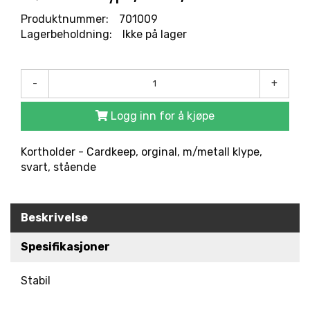
R
O
Produktnummer:
701009
D
Lagerbeholdning:
Ikke på lager
U
K
T
E
-
+
R
Logg inn for å kjøpe
L
Kortholder - Cardkeep, orginal, m/metall klype,
Ø
svart, stående
S
N
I
N
Beskrivelse
G
E
Spesifikasjoner
R
Stabil
M
A