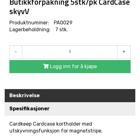
Butikkforpakning 5stk/pk CardCase
R
O
skyvV
D
U
Produktnummer:
PA0029
K
Lagerbeholdning:
7 stk.
T
E
R
-
+
L
Logg inn for å kjøpe
Ø
S
N
I
N
Beskrivelse
G
E
Spesifikasjoner
R
Cardkeep Cardcase kortholder med
utskyvningsfunksjon for magnetstripe.
M
A