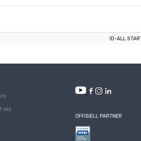
ID-ALL STAR
s
nto
t oss
OFFISIELL PARTNER