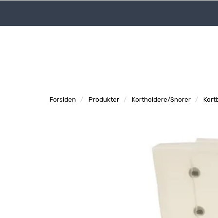
|
|
Logg inn
Tidligere ordre
Support
Forsiden
Produkter
Kortholdere/Snorer
Kort