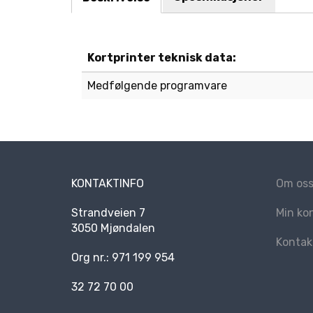
Kortprinter teknisk data:
Medfølgende programvare
KONTAKTINFO
Om os
Strandveien 7
Min ko
3050 Mjøndalen
Kontak
Org nr.: 971 199 954
32 72 70 00