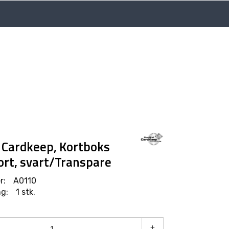
Language
Min side
Infosenter
 Cardkeep, Kortboks
ort, svart/Transpare
r:
A0110
g:
1 stk.
+