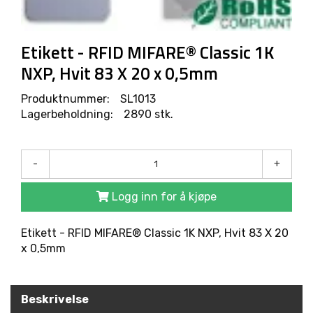
R
O
D
U
Etikett - RFID MIFARE® Classic 1K
K
NXP, Hvit 83 X 20 x 0,5mm
T
E
R
Produktnummer:
SL1013
Lagerbeholdning:
2890 stk.
L
Ø
-
+
S
N
Logg inn for å kjøpe
I
N
G
Etikett - RFID MIFARE® Classic 1K NXP, Hvit 83 X 20
E
x 0,5mm
R
Beskrivelse
M
A