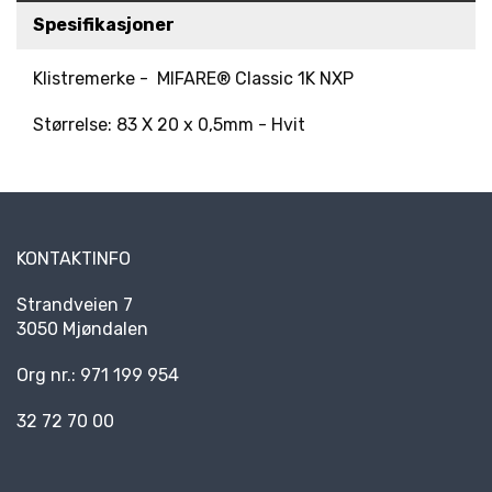
R
Spesifikasjoner
K
E
Klistremerke - MIFARE® Classic 1K NXP
D
E
Størrelse: 83 X 20 x 0,5mm - Hvit
R
N
Y
H
KONTAKTINFO
E
T
Strandveien 7
E
R
3050 Mjøndalen
Org nr.: 971 199 954
32 72 70 00