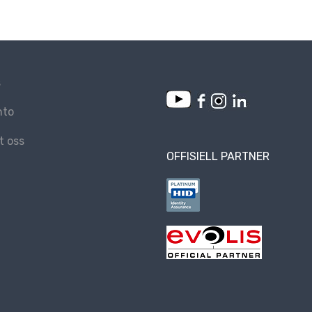
s
nto
t oss
OFFISIELL PARTNER