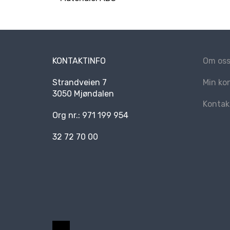
KONTAKTINFO
Om os
Strandveien 7
Min ko
3050 Mjøndalen
Kontak
Org nr.: 971 199 954
32 72 70 00