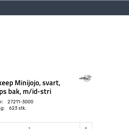
Language
Min side
Infosenter
keep Minijojo, svart,
ps bak, m/id-stri
r:
27211-3000
g:
623 stk.
+