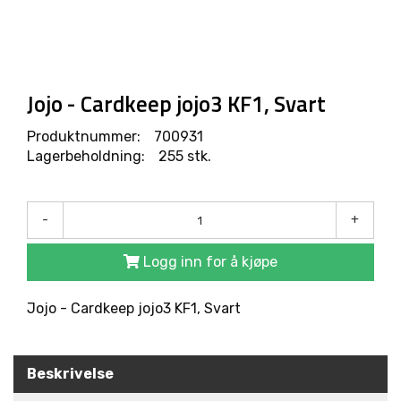
R
O
D
U
K
T
Jojo - Cardkeep jojo3 KF1, Svart
E
R
Produktnummer:
700931
Lagerbeholdning:
255 stk.
L
Ø
S
-
+
N
I
Logg inn for å kjøpe
N
G
E
Jojo - Cardkeep jojo3 KF1, Svart
R
Beskrivelse
M
A