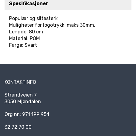
Spesifikasjoner
R
K
E
Populær og slitesterk
D
Muligheter for logotrykk, maks 30mm.
E
Lengde: 80 cm
R
Material: POM
Farge: Svart
N
Y
H
E
T
KONTAKTINFO
E
R
Strandveien 7
3050 Mjøndalen
Org nr.: 971 199 954
32 72 70 00