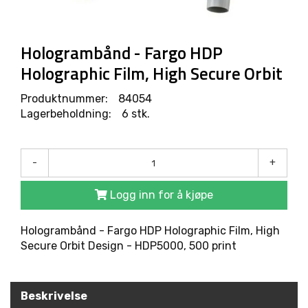
R
O
D
U
Hologrambånd - Fargo HDP
K
Holographic Film, High Secure Orbit
T
E
R
Produktnummer:
84054
Lagerbeholdning:
6 stk.
L
Ø
-
+
S
N
Logg inn for å kjøpe
I
N
G
Hologrambånd - Fargo HDP Holographic Film, High
E
Secure Orbit Design - HDP5000, 500 print
R
M
Beskrivelse
A