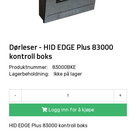
R
O
D
U
K
T
E
R
Dørleser - HID EDGE Plus 83000
kontroll boks
L
Produktnummer:
83000BKE
Ø
Lagerbeholdning:
Ikke på lager
S
N
I
N
-
+
G
E
R
Logg inn for å kjøpe
HID EDGE Plus 83000 kontroll boks
M
A