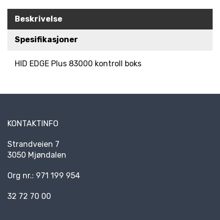
R
Beskrivelse
K
E
D
Spesifikasjoner
E
R
HID EDGE Plus 83000 kontroll boks
N
Y
H
E
KONTAKTINFO
T
E
Strandveien 7
R
3050 Mjøndalen
Org nr.: 971 199 954
32 72 70 00