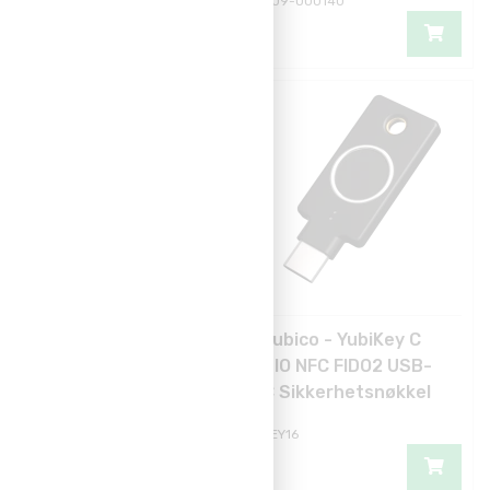
C96055
909-000140
BESTSELGER
Smartkortleser -
Yubico - YubiKey C
Omnikey 5022 USB-
BIO NFC FIDO2 USB-
A FIDO2/MIFARE Grå
C Sikkerhetsnøkkel
R50220318-GR
KEY16