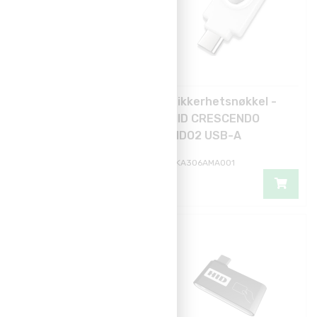
Sikkerhetsnøkkel -
Sikkerhetsnøkkel -
Diamond FIDO2.1 +
HID CRESCENDO
MIFARE DESFire 8K
FIDO2 USB-A
EV3
KEY200
BKA306AMA001