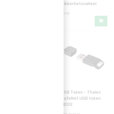
Sikkerhetsnøkkel
Sikkerhetsnøkkel
KEY14
KEY12
Plastkort - MIFARE®
USB Token - Thales
Classic 4K + FIDO2
SafeNet USB token
PET 100/pk
FIDO2