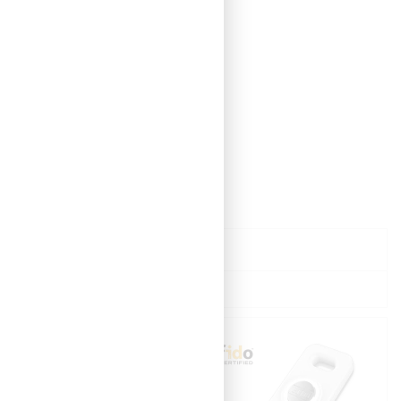
Snorfeste - Fido2
tokens/Yubikey,
svart m/nøkkelring
- for
702286
Visning:
Sorter
Navn (a > å)