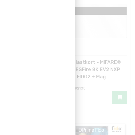
Plastkort - MIFARE®
Plastkort - MIFARE®
DESFire 8K EV2 NXP
DESFire 8K EV2 NXP
+ FIDO2
+ FIDO2 + Mag
oe2750
C92100
C92105