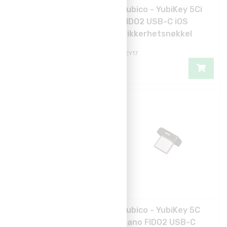
FIDO2 Start KIT: 2
Yubico - YubiKey 5Ci
FIDO2 kort + 1
FIDO2 USB-C iOS
Omnikey leser
Sikkerhetsnøkkel
FIDO2-10-KIT
KEY17
Yubico - YubiKey 5C
Yubico - YubiKey 5C
NFC FIDO2 USB-C
Nano FIDO2 USB-C