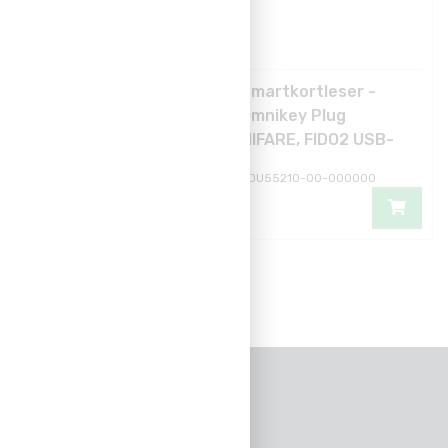
Sikkerhetsnøkkel -
Smartkortleser -
HID CRESCENDO
Omnikey Plug
FIDO2 USB-C
MIFARE, FIDO2 USB-
C
BKN306AMA001
RDU55210-00-000000
KONTAKTINFO