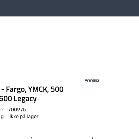
Language
Min side
Infosenter
- Fargo, YMCK, 500
P600 Legacy
r:
700975
g:
Ikke på lager
+