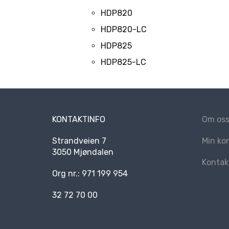
HDP820
HDP820-LC
HDP825
HDP825-LC
KONTAKTINFO
Om os
Strandveien 7
Min ko
3050 Mjøndalen
Kontak
Org nr.: 971 199 954
32 72 70 00