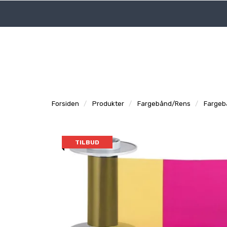
|
|
Logg inn
Tidligere ordre
Support
Forsiden
Produkter
Fargebånd/Rens
Fargeb
TILBUD