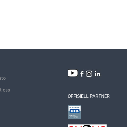
s
nto
t oss
OFFISIELL PARTNER