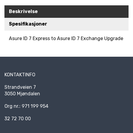
R
Beskrivelse
K
E
D
Spesifikasjoner
E
R
Asure ID 7 Express to Asure ID 7 Exchange Upgrade
N
Y
H
E
KONTAKTINFO
T
E
Strandveien 7
R
3050 Mjøndalen
Org nr.: 971 199 954
32 72 70 00