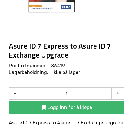
R
O
D
U
K
T
E
R
Asure ID 7 Express to Asure ID 7
Exchange Upgrade
L
Produktnummer:
86419
Ø
Lagerbeholdning:
Ikke på lager
S
N
I
N
-
+
G
E
R
Logg inn for å kjøpe
Asure ID 7 Express to Asure ID 7 Exchange Upgrade
M
A