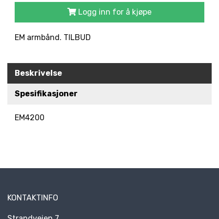
R
Logg inn for å kjøpe
K
E
D
EM armbånd. TILBUD
E
R
Beskrivelse
N
Spesifikasjoner
Y
H
E
EM4200
T
E
R
KONTAKTINFO
Strandveien 7