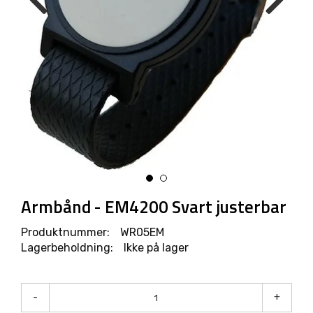
R
O
D
U
K
T
E
R
L
Ø
S
N
I
Armbånd - EM4200 Svart justerbar
N
G
Produktnummer:
WR05EM
E
Lagerbeholdning:
Ikke på lager
R
-
+
M
A